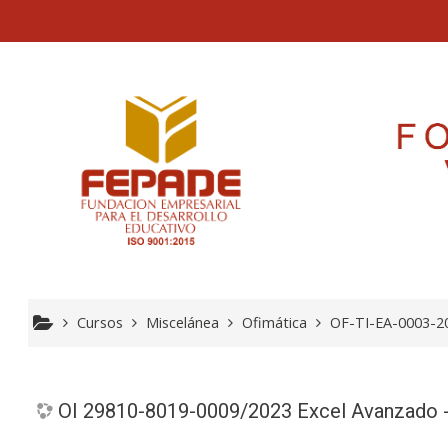
Saltar a contenido principal
OI 2981
Cursos
Miscelánea
Ofimática
OF-TI-EA-0003-2
OI 29810-8019-0009/2023 Excel Avanzado -