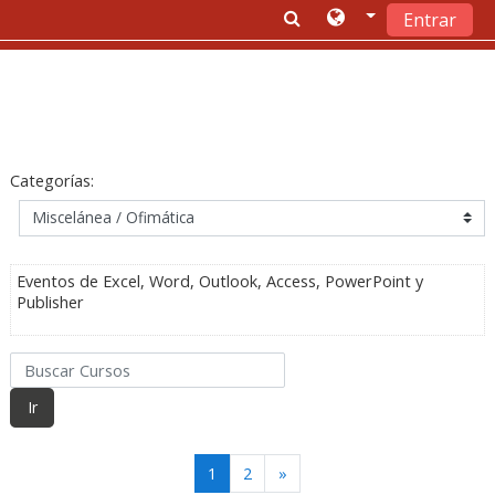
Entrar
Saltar a contenido principal
Categorías:
Eventos de Excel, Word, Outlook, Access, PowerPoint y
Publisher
Buscar Cursos
Ir
(current)
Siguiente
1
2
»